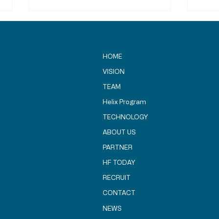
HOME
VISION
TEAM
Helix Program
SBIR補助金プログラム関係者
長崎
TECHNOLOGY
の皆様が「Helix HARUKA」
のエ
建設地を視察されました
ABOUT US
PARTNER
HF TODAY
RECRUIT
CONTACT
NEWS