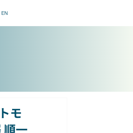
EN
アトモ
 順一