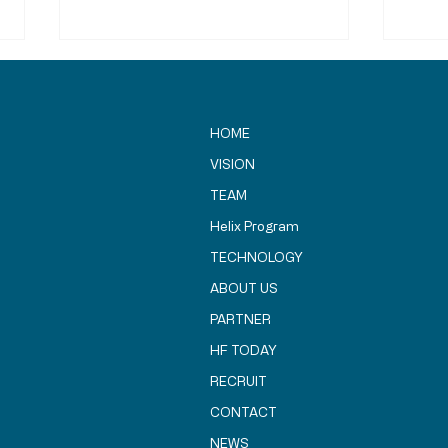
HOME
VISION
TEAM
Helix Program
SBIR補助金プログラム関係者
長崎
TECHNOLOGY
の皆様が「Helix HARUKA」
のエ
建設地を視察されました
ABOUT US
PARTNER
HF TODAY
RECRUIT
CONTACT
NEWS