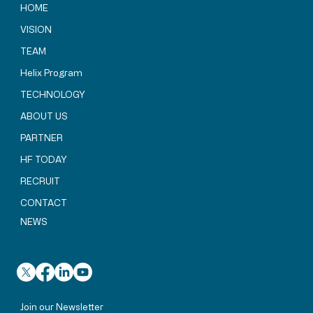
HOME
VISION
TEAM
親子で対話するエネルギーの未来 —
Helical Fusion「Family Day」イベント
Helix Program
を開催しました
TECHNOLOGY
ABOUT US
PARTNER
HF TODAY
RECRUIT
CONTACT
NEWS
Join our Newsletter